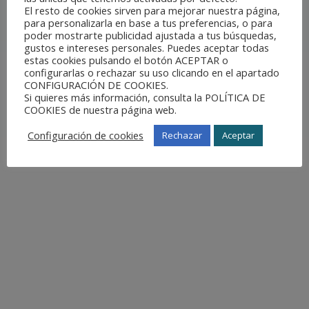
El resto de cookies sirven para mejorar nuestra página,
para personalizarla en base a tus preferencias, o para
Si buscas un trato familiar y mucha profesionalidad a la
poder mostrarte publicidad ajustada a tus búsquedas,
gustos e intereses personales. Puedes aceptar todas
hora de realizar servicios de limpieza esta es la empresa
estas cookies pulsando el botón ACEPTAR o
que necesitas.
configurarlas o rechazar su uso clicando en el apartado
CONFIGURACIÓN DE COOKIES.
Total Services Canarias
se encargará de que los
Si quieres más información, consulta la POLÍTICA DE
resultados sean óptimos en cualquiera de las tareas
COOKIES de nuestra página web.
realizadas por parte de nuestro equipo.
Configuración de cookies
Rechazar
Aceptar